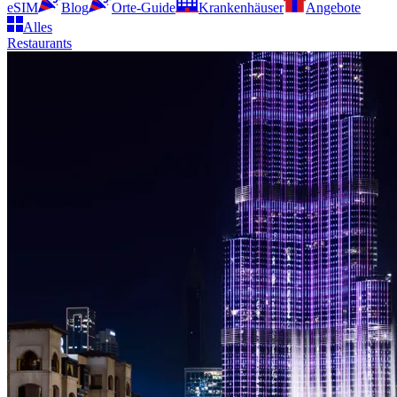
eSIM
Blog
Orte-Guide
Krankenhäuser
Angebote
Alles
Restaurants