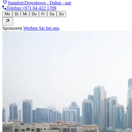
Standort
:
Downtown - Dubai - uae
Telefon
:
+971 04 422 1709
Mo
Di
Mi
Do
Fr
Sa
So
Sponsoren
Werben Sie bei uns