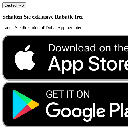
Deutsch
-
$
Schalten Sie exklusive Rabatte frei
Laden Sie die Guide of Dubai App herunter