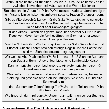
Wann ist die beste Zeit für einen Besuch in Dubai?
Die beste Zeit ist
zwischen November und März, wenn das Wetter kühler ist.
Brauche ich ein Visum für Dubai?
Die meisten Nationalitäten benötigen
ein Visum. Einige haben visumfreien Zugang. Fragen Sie unser Team.
Gibt es Altersbeschränkungen für die Safari?
Es gibt keine generellen
Einschränkungen, aber das Dune Bashing ist möglicherweise nicht für
kleine Kinder oder Schwangere geeignet.
Ist der Miracle Garden das ganze Jahr über geöffnet?
Er ist in der
Regel von November bis April geöffnet. Im Sommer ist er wegen
extremer Hitze geschlossen.
Welche Sicherheitsmaßnahmen gibt es bei der Safari?
Sicherheit hat
Priorität. Unsere Fahrer befolgen strenge Regeln und die Fahrzeuge
sind mit Sicherheitsausrüstung ausgestattet.
Wie weit ist Abu Dhabi entfernt?
Es ist etwa 1,5 - 2 Stunden Autofahrt
von Dubai entfernt. Unsere Tour bietet eine komfortable Reise.
Kann ich private Touren buchen?
Ja, wir bieten private Touren für
Einzelpersonen, Familien oder Gruppen an.
Was soll ich zur Safari anziehen?
Wir empfehlen leichte, bequeme
Kleidung und geschlossene Schuhe. Bringen Sie einen Hut und eine
Sonnenbrille mit.
Ist das Museum der Zukunft inbegriffen?
Ja, es ist Teil unseres Dubai
Stadtrundfahrt-Pakets.
Wie finde ich den Treffpunkt?
Unser Team teilt Ihnen bei der Buchung
den genauen Ort und die Zeit mit.
Abonnieren Sie für Rabatte und Reisetipps!