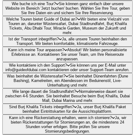
Wie buche ich eine Tour?
Sie können ganz einfach über unsere
Website im Bereich 'Jetzt buchen' buchen. Wählen Sie Ihre Tour, geben
Sie Ihre Daten ein und sichern Sie Ihre Reservierung.
Welche Touren bietet Guide of Dubai an?
Wir bieten eine Vielzahl von
Touren an, darunter Wüstensafari, Dubai Stadtrundfahrt, Burj Khalifa
Tickets, Abu Dhabi Tour, Miracle Garden, Museum der Zukunft und
mehr.
Ist der Transport inbegriffen?
Ja, alle unsere Touren beinhalten den
Transport. Wir bieten komfortable, klimatisierte Fahrzeuge.
Kann ich meine Tour anpassen?
Absolut! Wir bieten personalisierte
Erlebnisse an. Kontaktieren Sie unser Team, um Ihre Reiseroute
anzupassen.
Wie kontaktiere ich den Support?
Sie können uns per E-Mail unter
info@guideofdubai.com kontaktieren oder unser Support-Team anrufen.
Was beinhaltet die Wüstensafari?
Sie beinhaltet Dünenfahrten (Dune
Bashing), Kamelreiten, ein Abendessen im Beduinenstil, Live-
Unterhaltung und mehr.
Wie lange dauert die Stadtrundfahrt?
Normalerweise dauert sie
zwischen 4-6 Stunden. Sie beinhaltet Besuche beim Burj Khalifa, Dubai
Mall, Dubai Marina und mehr.
Sind Burj Khalifa Tickets inbegriffen?
Ja, unser Burj Khalifa Paket
beinhaltet Eintrittskarten für die Aussichtsplattform.
Kann ich eine Rückerstattung erhalten, wenn ich storniere?
Ja, wir
bieten Rückerstattungen für Stornierungen an, die mindestens 24
Stunden vorher erfolgen. Bitte prüfen Sie unsere
Stornierungsbedingungen.