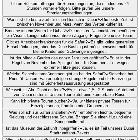
bieten Rückerstattungen für Stornierungen an, die mindestens 24
Stunden vorher erfolgen. Bitte prüfen Sie unsere
Stornierungsbedingungen.
Wann ist die beste Zeit für einen Besuch in Dubai?
Die beste Zeit ist
zwischen November und März, wenn das Wetter kühler ist.
Brauche ich ein Visum für Dubai?
Die meisten Nationalitäten benötigen
ein Visum. Einige haben visumfreien Zugang. Fragen Sie unser Team.
Gibt es Altersbeschränkungen für die Safari?
Es gibt keine generellen
Einschränkungen, aber das Dune Bashing ist möglicherweise nicht für
kleine Kinder oder Schwangere geeignet.
Ist der Miracle Garden das ganze Jahr über geöffnet?
Er ist in der
Regel von November bis April geöffnet. Im Sommer ist er wegen
extremer Hitze geschlossen.
Welche Sicherheitsmaßnahmen gibt es bei der Safari?
Sicherheit hat
Priorität. Unsere Fahrer befolgen strenge Regeln und die Fahrzeuge
sind mit Sicherheitsausrüstung ausgestattet.
Wie weit ist Abu Dhabi entfernt?
Es ist etwa 1,5 - 2 Stunden Autofahrt
von Dubai entfernt. Unsere Tour bietet eine komfortable Reise.
Kann ich private Touren buchen?
Ja, wir bieten private Touren für
Einzelpersonen, Familien oder Gruppen an.
Was soll ich zur Safari anziehen?
Wir empfehlen leichte, bequeme
Kleidung und geschlossene Schuhe. Bringen Sie einen Hut und eine
Sonnenbrille mit.
Ist das Museum der Zukunft inbegriffen?
Ja, es ist Teil unseres Dubai
Stadtrundfahrt-Pakets.
Wie finde ich den Treffpunkt?
Unser Team teilt Ihnen bei der Buchung