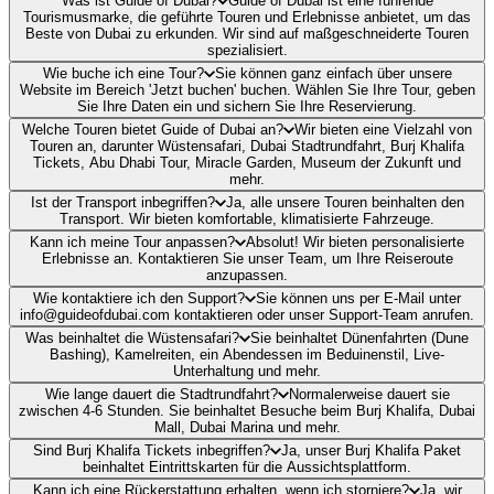
Was ist Guide of Dubai?
Guide of Dubai ist eine führende
Tourismusmarke, die geführte Touren und Erlebnisse anbietet, um das
Beste von Dubai zu erkunden. Wir sind auf maßgeschneiderte Touren
spezialisiert.
Wie buche ich eine Tour?
Sie können ganz einfach über unsere
Website im Bereich 'Jetzt buchen' buchen. Wählen Sie Ihre Tour, geben
Sie Ihre Daten ein und sichern Sie Ihre Reservierung.
Welche Touren bietet Guide of Dubai an?
Wir bieten eine Vielzahl von
Touren an, darunter Wüstensafari, Dubai Stadtrundfahrt, Burj Khalifa
Tickets, Abu Dhabi Tour, Miracle Garden, Museum der Zukunft und
mehr.
Ist der Transport inbegriffen?
Ja, alle unsere Touren beinhalten den
Transport. Wir bieten komfortable, klimatisierte Fahrzeuge.
Kann ich meine Tour anpassen?
Absolut! Wir bieten personalisierte
Erlebnisse an. Kontaktieren Sie unser Team, um Ihre Reiseroute
anzupassen.
Wie kontaktiere ich den Support?
Sie können uns per E-Mail unter
info@guideofdubai.com kontaktieren oder unser Support-Team anrufen.
Was beinhaltet die Wüstensafari?
Sie beinhaltet Dünenfahrten (Dune
Bashing), Kamelreiten, ein Abendessen im Beduinenstil, Live-
Unterhaltung und mehr.
Wie lange dauert die Stadtrundfahrt?
Normalerweise dauert sie
zwischen 4-6 Stunden. Sie beinhaltet Besuche beim Burj Khalifa, Dubai
Mall, Dubai Marina und mehr.
Sind Burj Khalifa Tickets inbegriffen?
Ja, unser Burj Khalifa Paket
beinhaltet Eintrittskarten für die Aussichtsplattform.
Kann ich eine Rückerstattung erhalten, wenn ich storniere?
Ja, wir