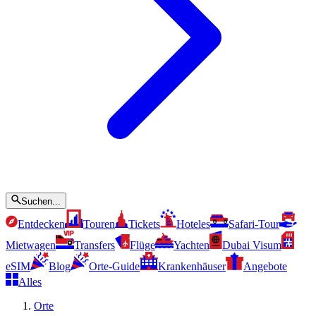
Suchen...
Entdecken
Touren
Tickets
Hoteles
Safari-Tour
Mietwagen
Transfers
Flüge
Yachten
Dubai Visum
eSIM
Blog
Orte-Guide
Krankenhäuser
Angebote
Alles
Orte