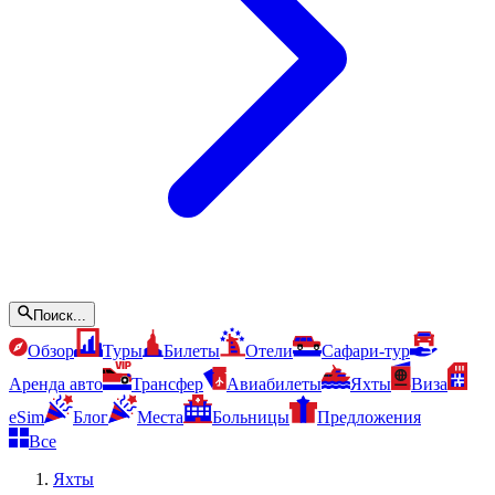
Поиск...
Обзор
Туры
Билеты
Отели
Сафари-тур
Аренда авто
Трансфер
Авиабилеты
Яхты
Виза
eSim
Блог
Места
Больницы
Предложения
Все
Яхты