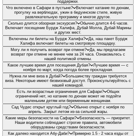
поддержки.
Что включено в Сафари в пустыне?
Включает катание по дюнам,
прогулку на верблюдах, ужин в бедуинском стиле, живую
развлекательную программу и многое другое.
Сколько длится обзорная экскурсия?
Обычно длится 4-6 часов.
Включает посещение Бурдж Халифа, Дубай Молла, Дубай Марины
и других мест.
Включены ли билеты на Бурдж Халифа?
Да, наш пакет Бурдж
Халифа включает билеты на смотровую площадку.
Могу ли я получить возврат при отмене?
Да, мы предлагаем
возврат при отмене не менее чем за 24 часа. Ознакомьтесь с
нашей политикой отмены.
Какое лучшее время для посещения Дубая?
Лучшее время — с
ноября по март, когда погода более прохладная.
Нужна ли мне виза в Дубай?
Большинству граждан требуется
виза. Некоторые имеют безвизовый доступ. Проконсультируйтесь с
нашей командой.
Есть ли возрастные ограничения для Сафари?
Общих
ограничений нет, но катание по дюнам может не подойти
маленьким детям или беременным женщинам.
Сад Чудес открыт круглый год?
Обычно открыт с ноября по
апрель. Закрыт летом из-за сильной жары.
Какие меры безопасности на Сафари?
Безопасность — приоритет.
Наши водители соблюдают строгие правила, автомобили
оборудованы средствами безопасности.
Как далеко находится Абу-Даби?
Примерно 1.5 - 2 часа езды от