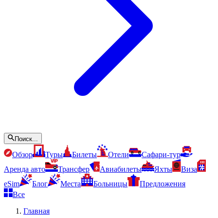
Поиск...
Обзор
Туры
Билеты
Отели
Сафари-тур
Аренда авто
Трансфер
Авиабилеты
Яхты
Виза
eSim
Блог
Места
Больницы
Предложения
Все
Главная