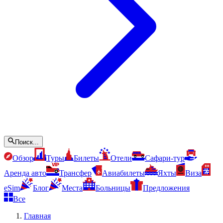
Поиск...
Обзор
Туры
Билеты
Отели
Сафари-тур
Аренда авто
Трансфер
Авиабилеты
Яхты
Виза
eSim
Блог
Места
Больницы
Предложения
Все
Главная