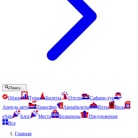
Поиск...
Обзор
Туры
Билеты
Отели
Сафари-тур
Аренда авто
Трансфер
Авиабилеты
Яхты
Виза
eSim
Блог
Места
Больницы
Предложения
Все
Главная