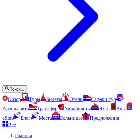
Поиск...
Обзор
Туры
Билеты
Отели
Сафари-тур
Аренда авто
Трансфер
Авиабилеты
Яхты
Виза
eSim
Блог
Места
Больницы
Предложения
Все
Главная