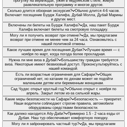
прогулку на верблюдах, ужин в бедуинском стиле, живую
развлекательную программу и многое другое.
Сколько длится обзорная экскурсия?
Обычно длится 4-6 часов.
Включает посещение Бурдж Халифа, Дубай Молла, Дубай Марины
и других мест.
Включены ли билеты на Бурдж Халифа?
Да, наш пакет Бурдж
Халифа включает билеты на смотровую площадку.
Могу ли я получить возврат при отмене?
Да, мы предлагаем
возврат при отмене не менее чем за 24 часа. Ознакомьтесь с
нашей политикой отмены.
Какое лучшее время для посещения Дубая?
Лучшее время — с
ноября по март, когда погода более прохладная.
Нужна ли мне виза в Дубай?
Большинству граждан требуется
виза. Некоторые имеют безвизовый доступ. Проконсультируйтесь с
нашей командой.
Есть ли возрастные ограничения для Сафари?
Общих
ограничений нет, но катание по дюнам может не подойти
маленьким детям или беременным женщинам.
Сад Чудес открыт круглый год?
Обычно открыт с ноября по
апрель. Закрыт летом из-за сильной жары.
Какие меры безопасности на Сафари?
Безопасность — приоритет.
Наши водители соблюдают строгие правила, автомобили
оборудованы средствами безопасности.
Как далеко находится Абу-Даби?
Примерно 1.5 - 2 часа езды от
Дубая. Наш тур обеспечивает комфортную поездку.
Могу ли я забронировать частный тур?
Да, мы предлагаем