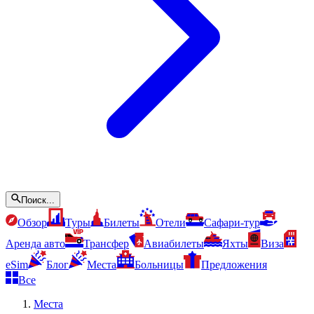
Поиск...
Обзор
Туры
Билеты
Отели
Сафари-тур
Аренда авто
Трансфер
Авиабилеты
Яхты
Виза
eSim
Блог
Места
Больницы
Предложения
Все
Места