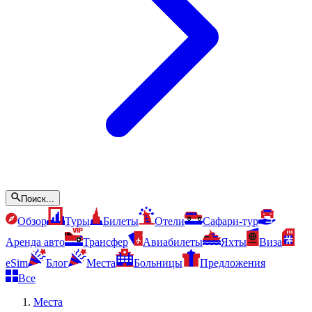
Поиск...
Обзор
Туры
Билеты
Отели
Сафари-тур
Аренда авто
Трансфер
Авиабилеты
Яхты
Виза
eSim
Блог
Места
Больницы
Предложения
Все
Места