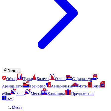
Поиск...
Обзор
Туры
Билеты
Отели
Сафари-тур
Аренда авто
Трансфер
Авиабилеты
Яхты
Виза
eSim
Блог
Места
Больницы
Предложения
Все
Места