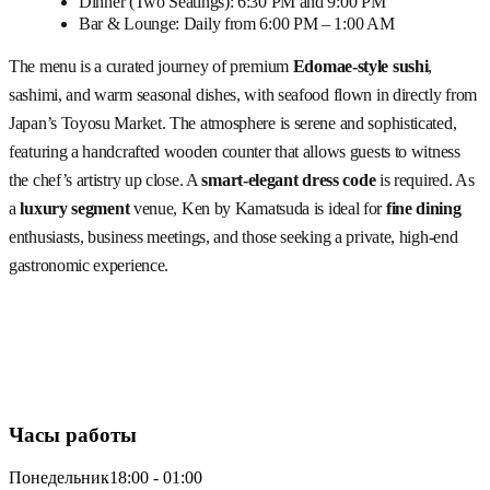
Dinner (Two Seatings): 6:30 PM and 9:00 PM
Bar & Lounge: Daily from 6:00 PM – 1:00 AM
The menu is a curated journey of premium
Edomae-style sushi
,
sashimi, and warm seasonal dishes, with seafood flown in directly from
Japan’s Toyosu Market. The atmosphere is serene and sophisticated,
featuring a handcrafted wooden counter that allows guests to witness
the chef’s artistry up close. A
smart-elegant dress code
is required. As
a
luxury segment
venue, Ken by Kamatsuda is ideal for
fine dining
enthusiasts, business meetings, and those seeking a private, high-end
gastronomic experience.
Часы работы
Понедельник
18:00 - 01:00