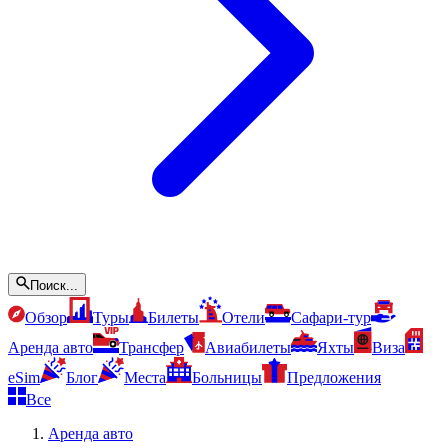
Поиск...
Обзор
Туры
Билеты
Отели
Сафари-тур
Аренда авто
Трансфер
Авиабилеты
Яхты
Виза
eSim
Блог
Места
Больницы
Предложения
Все
Аренда авто