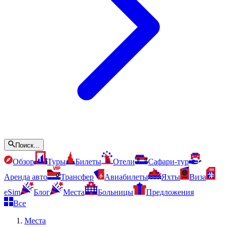
Поиск...
Обзор
Туры
Билеты
Отели
Сафари-тур
Аренда авто
Трансфер
Авиабилеты
Яхты
Виза
eSim
Блог
Места
Больницы
Предложения
Все
Места