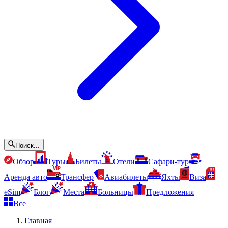
Поиск...
Обзор
Туры
Билеты
Отели
Сафари-тур
Аренда авто
Трансфер
Авиабилеты
Яхты
Виза
eSim
Блог
Места
Больницы
Предложения
Все
Главная