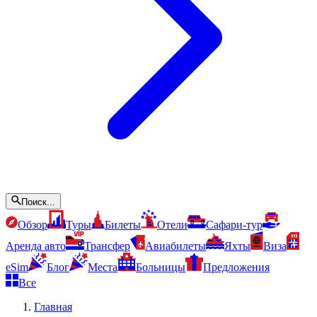
Поиск...
Обзор
Туры
Билеты
Отели
Сафари-тур
Аренда авто
Трансфер
Авиабилеты
Яхты
Виза
eSim
Блог
Места
Больницы
Предложения
Все
Главная