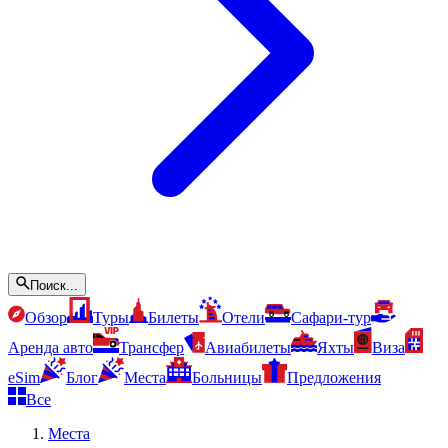
Поиск...
Обзор
Туры
Билеты
Отели
Сафари-тур
Аренда авто
Трансфер
Авиабилеты
Яхты
Виза
eSim
Блог
Места
Больницы
Предложения
Все
Места