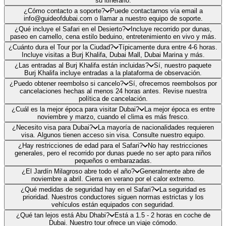
su itinerario.
¿Cómo contacto a soporte?
Puede contactarnos vía email a
info@guideofdubai.com o llamar a nuestro equipo de soporte.
¿Qué incluye el Safari en el Desierto?
Incluye recorrido por dunas,
paseo en camello, cena estilo beduino, entretenimiento en vivo y más.
¿Cuánto dura el Tour por la Ciudad?
Típicamente dura entre 4-6 horas.
Incluye visitas a Burj Khalifa, Dubai Mall, Dubai Marina y más.
¿Las entradas al Burj Khalifa están incluidas?
Sí, nuestro paquete
Burj Khalifa incluye entradas a la plataforma de observación.
¿Puedo obtener reembolso si cancelo?
Sí, ofrecemos reembolsos por
cancelaciones hechas al menos 24 horas antes. Revise nuestra
política de cancelación.
¿Cuál es la mejor época para visitar Dubai?
La mejor época es entre
noviembre y marzo, cuando el clima es más fresco.
¿Necesito visa para Dubai?
La mayoría de nacionalidades requieren
visa. Algunos tienen acceso sin visa. Consulte nuestro equipo.
¿Hay restricciones de edad para el Safari?
No hay restricciones
generales, pero el recorrido por dunas puede no ser apto para niños
pequeños o embarazadas.
¿El Jardín Milagroso abre todo el año?
Generalmente abre de
noviembre a abril. Cierra en verano por el calor extremo.
¿Qué medidas de seguridad hay en el Safari?
La seguridad es
prioridad. Nuestros conductores siguen normas estrictas y los
vehículos están equipados con seguridad.
¿Qué tan lejos está Abu Dhabi?
Está a 1.5 - 2 horas en coche de
Dubai. Nuestro tour ofrece un viaje cómodo.