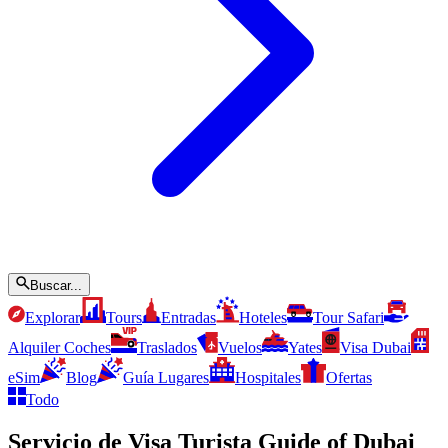
Buscar...
Explorar
Tours
Entradas
Hoteles
Tour Safari
Alquiler Coches
Traslados
Vuelos
Yates
Visa Dubai
eSim
Blog
Guía Lugares
Hospitales
Ofertas
Todo
Servicio de Visa Turista Guide of Dubai