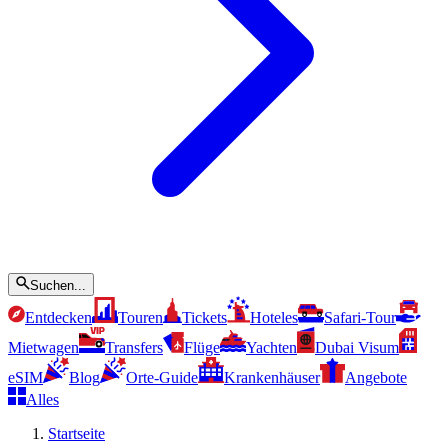
Suchen...
Entdecken
Touren
Tickets
Hoteles
Safari-Tour
Mietwagen
Transfers
Flüge
Yachten
Dubai Visum
eSIM
Blog
Orte-Guide
Krankenhäuser
Angebote
Alles
Startseite