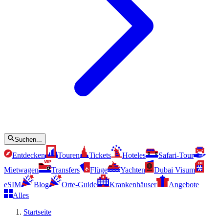
Suchen...
Entdecken
Touren
Tickets
Hoteles
Safari-Tour
Mietwagen
Transfers
Flüge
Yachten
Dubai Visum
eSIM
Blog
Orte-Guide
Krankenhäuser
Angebote
Alles
Startseite