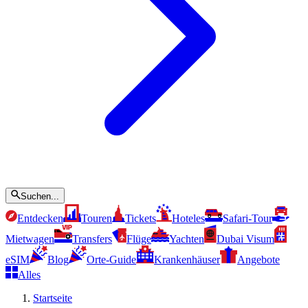
Suchen...
Entdecken
Touren
Tickets
Hoteles
Safari-Tour
Mietwagen
Transfers
Flüge
Yachten
Dubai Visum
eSIM
Blog
Orte-Guide
Krankenhäuser
Angebote
Alles
Startseite