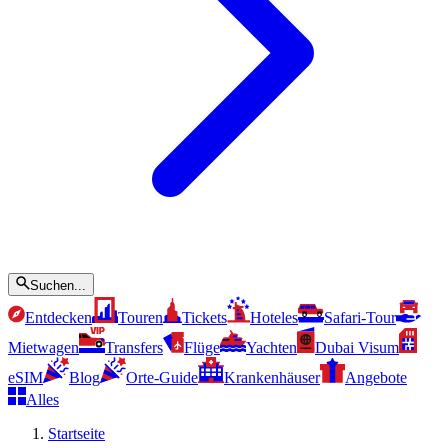
Suchen...
Entdecken
Touren
Tickets
Hoteles
Safari-Tour
Mietwagen
Transfers
Flüge
Yachten
Dubai Visum
eSIM
Blog
Orte-Guide
Krankenhäuser
Angebote
Alles
Startseite