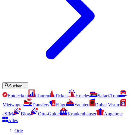
Suchen...
Entdecken
Touren
Tickets
Hoteles
Safari-Tour
Mietwagen
Transfers
Flüge
Yachten
Dubai Visum
eSIM
Blog
Orte-Guide
Krankenhäuser
Angebote
Alles
Orte