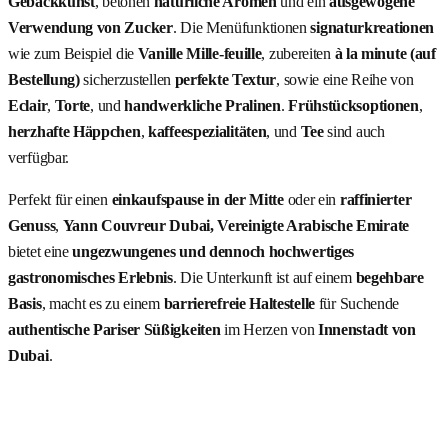
Gebäckkunst
, betonen
natürliche Aromen
und ein
ausgewogene
Verwendung von Zucker
. Die Menüfunktionen
signaturkreationen
wie zum Beispiel die
Vanille Mille-feuille
, zubereiten
à la minute (auf
Bestellung)
sicherzustellen
perfekte Textur
, sowie eine Reihe von
Eclair
,
Torte
, und
handwerkliche Pralinen
.
Frühstücksoptionen
,
herzhafte Häppchen
,
kaffeespezialitäten
, und
Tee
sind auch
verfügbar.
Perfekt für einen
einkaufspause in der Mitte
oder ein
raffinierter
Genuss
,
Yann Couvreur Dubai, Vereinigte Arabische Emirate
bietet eine
ungezwungenes und dennoch hochwertiges
gastronomisches Erlebnis
. Die Unterkunft ist auf einem
begehbare
Basis
, macht es zu einem
barrierefreie Haltestelle
für Suchende
authentische Pariser Süßigkeiten
im Herzen von
Innenstadt von
Dubai
.