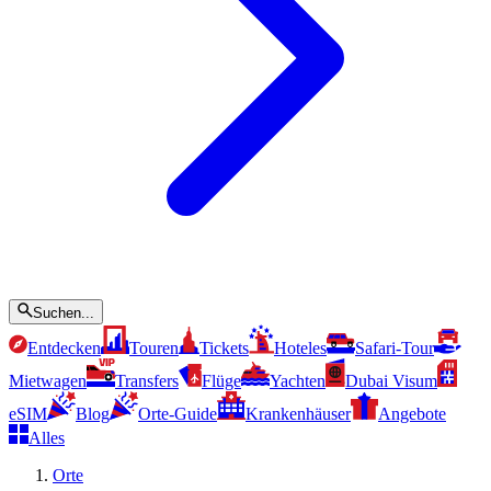
Suchen...
Entdecken
Touren
Tickets
Hoteles
Safari-Tour
Mietwagen
Transfers
Flüge
Yachten
Dubai Visum
eSIM
Blog
Orte-Guide
Krankenhäuser
Angebote
Alles
Orte