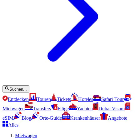
Suchen...
Entdecken
Touren
Tickets
Hoteles
Safari-Tour
Mietwagen
Transfers
Flüge
Yachten
Dubai Visum
eSIM
Blog
Orte-Guide
Krankenhäuser
Angebote
Alles
Mietwagen