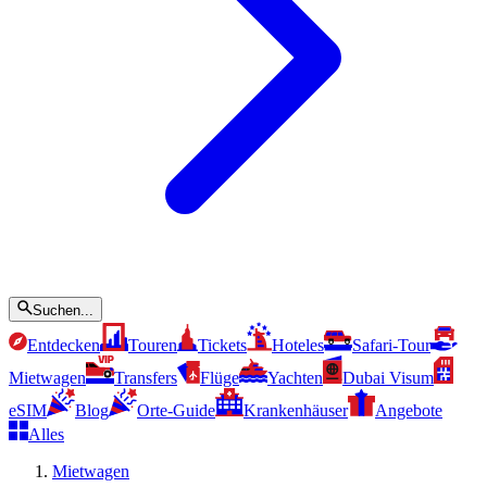
Suchen...
Entdecken
Touren
Tickets
Hoteles
Safari-Tour
Mietwagen
Transfers
Flüge
Yachten
Dubai Visum
eSIM
Blog
Orte-Guide
Krankenhäuser
Angebote
Alles
Mietwagen