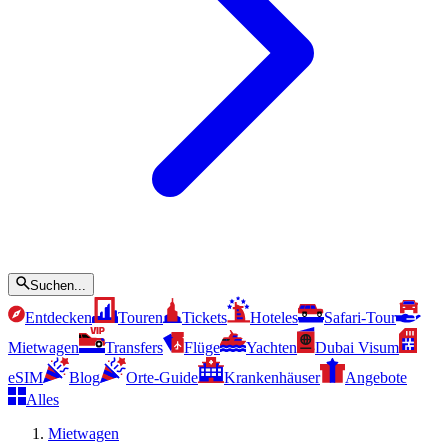
Suchen...
Entdecken
Touren
Tickets
Hoteles
Safari-Tour
Mietwagen
Transfers
Flüge
Yachten
Dubai Visum
eSIM
Blog
Orte-Guide
Krankenhäuser
Angebote
Alles
Mietwagen