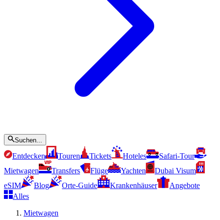
Suchen...
Entdecken
Touren
Tickets
Hoteles
Safari-Tour
Mietwagen
Transfers
Flüge
Yachten
Dubai Visum
eSIM
Blog
Orte-Guide
Krankenhäuser
Angebote
Alles
Mietwagen