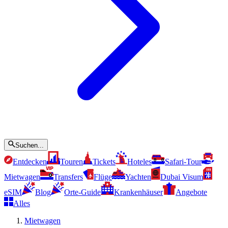
Suchen...
Entdecken
Touren
Tickets
Hoteles
Safari-Tour
Mietwagen
Transfers
Flüge
Yachten
Dubai Visum
eSIM
Blog
Orte-Guide
Krankenhäuser
Angebote
Alles
Mietwagen