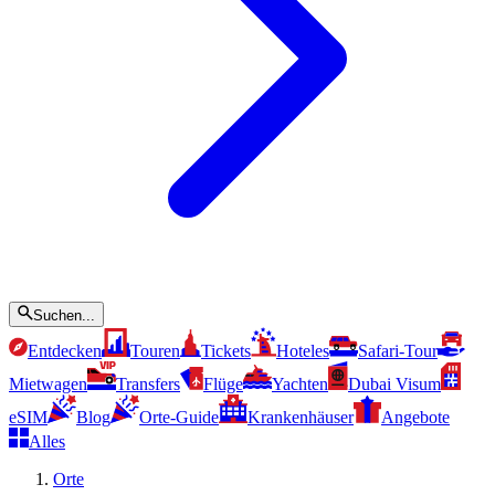
Suchen...
Entdecken
Touren
Tickets
Hoteles
Safari-Tour
Mietwagen
Transfers
Flüge
Yachten
Dubai Visum
eSIM
Blog
Orte-Guide
Krankenhäuser
Angebote
Alles
Orte