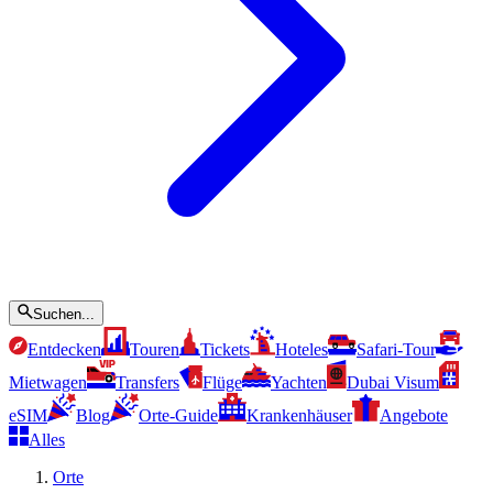
Suchen...
Entdecken
Touren
Tickets
Hoteles
Safari-Tour
Mietwagen
Transfers
Flüge
Yachten
Dubai Visum
eSIM
Blog
Orte-Guide
Krankenhäuser
Angebote
Alles
Orte