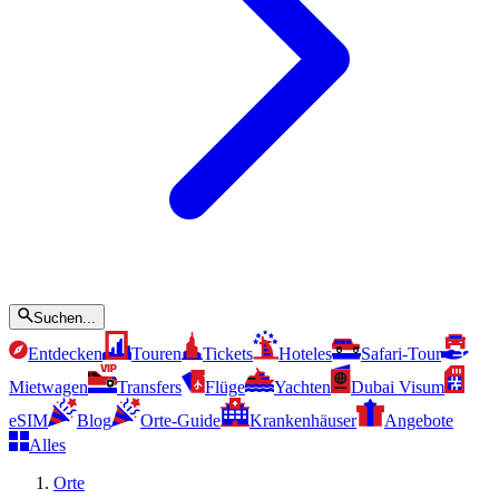
Suchen...
Entdecken
Touren
Tickets
Hoteles
Safari-Tour
Mietwagen
Transfers
Flüge
Yachten
Dubai Visum
eSIM
Blog
Orte-Guide
Krankenhäuser
Angebote
Alles
Orte