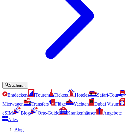
Suchen...
Entdecken
Touren
Tickets
Hoteles
Safari-Tour
Mietwagen
Transfers
Flüge
Yachten
Dubai Visum
eSIM
Blog
Orte-Guide
Krankenhäuser
Angebote
Alles
Blog