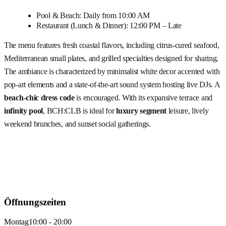
Pool & Beach: Daily from 10:00 AM
Restaurant (Lunch & Dinner): 12:00 PM – Late
The menu features fresh coastal flavors, including citrus-cured seafood,
Mediterranean small plates, and grilled specialties designed for sharing.
The ambiance is characterized by minimalist white decor accented with
pop-art elements and a state-of-the-art sound system hosting live DJs. A
beach-chic dress code
is encouraged. With its expansive terrace and
infinity pool
, BCH:CLB is ideal for
luxury segment
leisure, lively
weekend brunches, and sunset social gatherings.
Öffnungszeiten
Montag
10:00 - 20:00