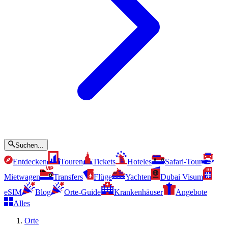
Suchen...
Entdecken
Touren
Tickets
Hoteles
Safari-Tour
Mietwagen
Transfers
Flüge
Yachten
Dubai Visum
eSIM
Blog
Orte-Guide
Krankenhäuser
Angebote
Alles
Orte