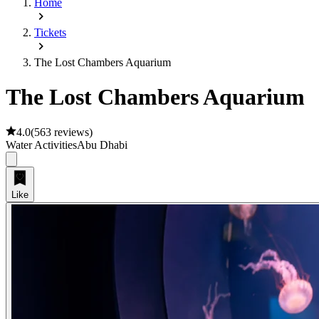
Home
Tickets
The Lost Chambers Aquarium
The Lost Chambers Aquarium
4.0
(
563 reviews
)
Water Activities
Abu Dhabi
Like