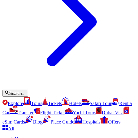
Search...
Explore
Tours
Tickets
Hotels
Safari Tour
Rent a
Car
Transfer
Flight Ticket
Yacht Tours
Dubai Visa
eSim Cards
Blog
Place Guide
Hospitals
Offers
All