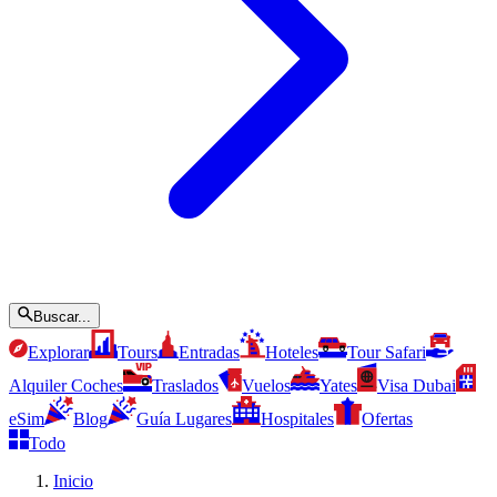
Buscar...
Explorar
Tours
Entradas
Hoteles
Tour Safari
Alquiler Coches
Traslados
Vuelos
Yates
Visa Dubai
eSim
Blog
Guía Lugares
Hospitales
Ofertas
Todo
Inicio