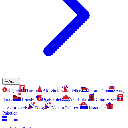
Ara...
Keşfet
Turlar
Aktiviteler
Oteller
Safari Turu
Araç
Kirala
Transfer
Uçak Bileti
Yat Turları
Dubai Vizesi
nav.sim_cards
Blog
Mekan Rehberi
Hastaneler
Paketler
Tümü