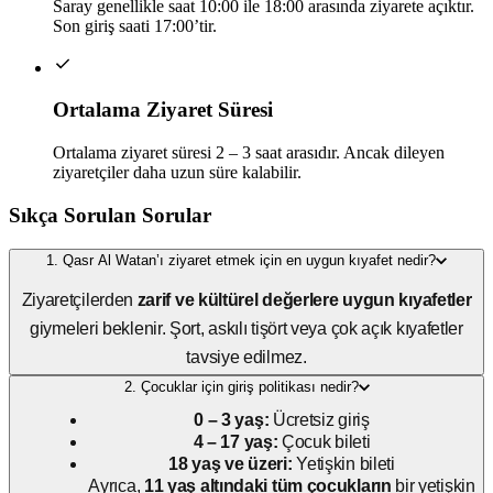
Saray genellikle saat 10:00 ile 18:00 arasında ziyarete açıktır.
Son giriş saati 17:00’tir.
Ortalama Ziyaret Süresi
Ortalama ziyaret süresi 2 – 3 saat arasıdır. Ancak dileyen
ziyaretçiler daha uzun süre kalabilir.
Sıkça Sorulan Sorular
1. Qasr Al Watan’ı ziyaret etmek için en uygun kıyafet nedir?
Ziyaretçilerden
zarif ve kültürel değerlere uygun kıyafetler
giymeleri beklenir. Şort, askılı tişört veya çok açık kıyafetler
tavsiye edilmez.
2. Çocuklar için giriş politikası nedir?
0 – 3 yaş:
Ücretsiz giriş
4 – 17 yaş:
Çocuk bileti
18 yaş ve üzeri:
Yetişkin bileti
Ayrıca,
11 yaş altındaki tüm çocukların
bir yetişkin