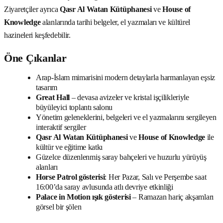
Ziyaretçiler ayrıca
Qasr Al Watan Kütüphanesi
ve
House of
Knowledge
alanlarında tarihi belgeler, el yazmaları ve kültürel
hazineleri keşfedebilir.
Öne Çıkanlar
Arap-İslam mimarisini modern detaylarla harmanlayan eşsiz
tasarım
Great Hall
– devasa avizeler ve kristal işçilikleriyle
büyüleyici toplantı salonu
Yönetim geleneklerini, belgeleri ve el yazmalarını sergileyen
interaktif sergiler
Qasr Al Watan Kütüphanesi
ve
House of Knowledge
ile
kültür ve eğitime katkı
Güzelce düzenlenmiş saray bahçeleri ve huzurlu yürüyüş
alanları
Horse Patrol gösterisi
: Her Pazar, Salı ve Perşembe saat
16:00’da saray avlusunda atlı devriye etkinliği
Palace in Motion ışık gösterisi
– Ramazan hariç akşamları
görsel bir şölen