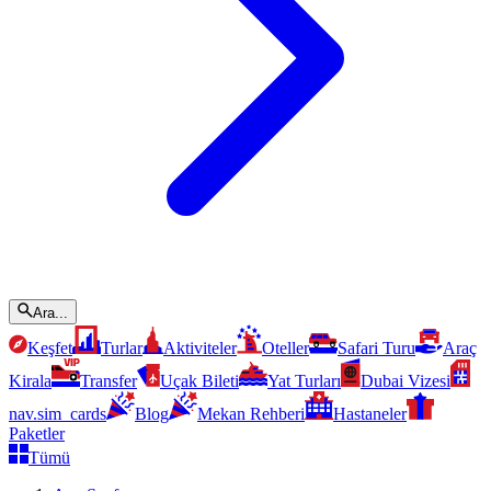
Ara...
Keşfet
Turlar
Aktiviteler
Oteller
Safari Turu
Araç
Kirala
Transfer
Uçak Bileti
Yat Turları
Dubai Vizesi
nav.sim_cards
Blog
Mekan Rehberi
Hastaneler
Paketler
Tümü