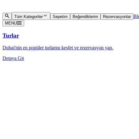
Bl
Tüm Kategoriler
Sepetim
Beğendiklerim
Rezervasyonlar
MENU
Turlar
Dubai'nin en popüler turlarını keşfet ve rezervasyon yap.
Detaya Git