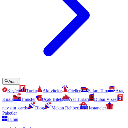
Ara...
Keşfet
Turlar
Aktiviteler
Oteller
Safari Turu
Araç
Kirala
Transfer
Uçak Bileti
Yat Turları
Dubai Vizesi
nav.sim_cards
Blog
Mekan Rehberi
Hastaneler
Paketler
Tümü