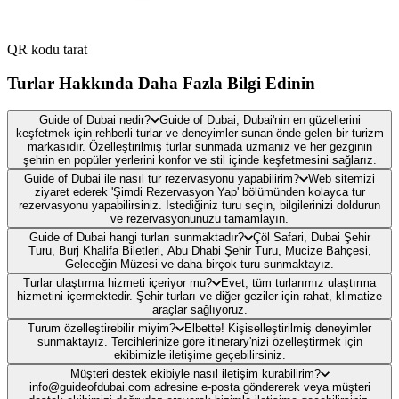
QR kodu tarat
Turlar Hakkında Daha Fazla Bilgi Edinin
Guide of Dubai nedir?
Guide of Dubai, Dubai'nin en güzellerini
keşfetmek için rehberli turlar ve deneyimler sunan önde gelen bir turizm
markasıdır. Özelleştirilmiş turlar sunmada uzmanız ve her gezginin
şehrin en popüler yerlerini konfor ve stil içinde keşfetmesini sağlarız.
Guide of Dubai ile nasıl tur rezervasyonu yapabilirim?
Web sitemizi
ziyaret ederek 'Şimdi Rezervasyon Yap' bölümünden kolayca tur
rezervasyonu yapabilirsiniz. İstediğiniz turu seçin, bilgilerinizi doldurun
ve rezervasyonunuzu tamamlayın.
Guide of Dubai hangi turları sunmaktadır?
Çöl Safari, Dubai Şehir
Turu, Burj Khalifa Biletleri, Abu Dhabi Şehir Turu, Mucize Bahçesi,
Geleceğin Müzesi ve daha birçok turu sunmaktayız.
Turlar ulaştırma hizmeti içeriyor mu?
Evet, tüm turlarımız ulaştırma
hizmetini içermektedir. Şehir turları ve diğer geziler için rahat, klimatize
araçlar sağlıyoruz.
Turum özelleştirebilir miyim?
Elbette! Kişiselleştirilmiş deneyimler
sunmaktayız. Tercihlerinize göre itinerary'nizi özelleştirmek için
ekibimizle iletişime geçebilirsiniz.
Müşteri destek ekibiyle nasıl iletişim kurabilirim?
info@guideofdubai.com adresine e-posta göndererek veya müşteri