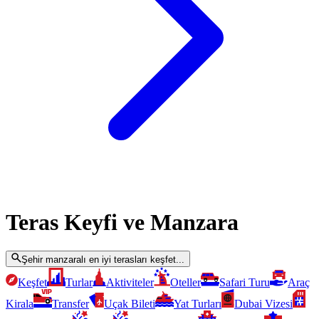
Teras Keyfi ve Manzara
Şehir manzaralı en iyi terasları keşfet...
Keşfet
Turlar
Aktiviteler
Oteller
Safari Turu
Araç
Kirala
Transfer
Uçak Bileti
Yat Turları
Dubai Vizesi