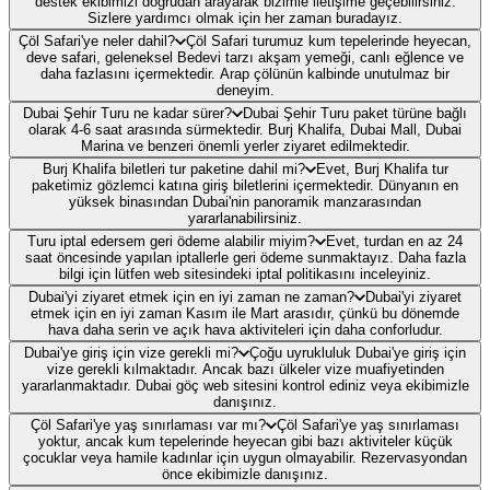
destek ekibimizi doğrudan arayarak bizimle iletişime geçebilirsiniz.
Sizlere yardımcı olmak için her zaman buradayız.
Çöl Safari'ye neler dahil?
Çöl Safari turumuz kum tepelerinde heyecan,
deve safari, geleneksel Bedevi tarzı akşam yemeği, canlı eğlence ve
daha fazlasını içermektedir. Arap çölünün kalbinde unutulmaz bir
deneyim.
Dubai Şehir Turu ne kadar sürer?
Dubai Şehir Turu paket türüne bağlı
olarak 4-6 saat arasında sürmektedir. Burj Khalifa, Dubai Mall, Dubai
Marina ve benzeri önemli yerler ziyaret edilmektedir.
Burj Khalifa biletleri tur paketine dahil mi?
Evet, Burj Khalifa tur
paketimiz gözlemci katına giriş biletlerini içermektedir. Dünyanın en
yüksek binasından Dubai'nin panoramik manzarasından
yararlanabilirsiniz.
Turu iptal edersem geri ödeme alabilir miyim?
Evet, turdan en az 24
saat öncesinde yapılan iptallerle geri ödeme sunmaktayız. Daha fazla
bilgi için lütfen web sitesindeki iptal politikasını inceleyiniz.
Dubai'yi ziyaret etmek için en iyi zaman ne zaman?
Dubai'yi ziyaret
etmek için en iyi zaman Kasım ile Mart arasıdır, çünkü bu dönemde
hava daha serin ve açık hava aktiviteleri için daha conforludur.
Dubai'ye giriş için vize gerekli mi?
Çoğu uyrukluluk Dubai'ye giriş için
vize gerekli kılmaktadır. Ancak bazı ülkeler vize muafiyetinden
yararlanmaktadır. Dubai göç web sitesini kontrol ediniz veya ekibimizle
danışınız.
Çöl Safari'ye yaş sınırlaması var mı?
Çöl Safari'ye yaş sınırlaması
yoktur, ancak kum tepelerinde heyecan gibi bazı aktiviteler küçük
çocuklar veya hamile kadınlar için uygun olmayabilir. Rezervasyondan
önce ekibimizle danışınız.