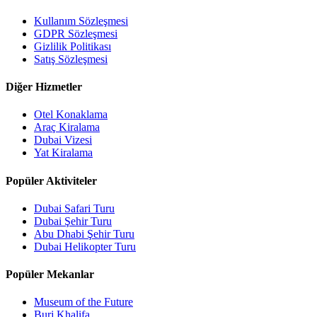
Kullanım Sözleşmesi
GDPR Sözleşmesi
Gizlilik Politikası
Satış Sözleşmesi
Diğer Hizmetler
Otel Konaklama
Araç Kiralama
Dubai Vizesi
Yat Kiralama
Popüler Aktiviteler
Dubai Safari Turu
Dubai Şehir Turu
Abu Dhabi Şehir Turu
Dubai Helikopter Turu
Popüler Mekanlar
Museum of the Future
Burj Khalifa