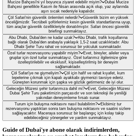
Mucize Bahçesi'ni yıl boyunca ziyaret edebilir miyim?
Dubai Mucize
Bahçesi genellikle Kasım ile Nisan arasında açık olup, yaz aylarında
aşırı sıcak nedeniyle kapalıdır.
Çöl Safari'nin güvenlik önlemleri nelerdir?
Güvenlik bizim en yüksek
önceliğimizdir. Tecrübeli şoförlerimiz kesin güvenlik standartlarına uyup,
tüm araçlar güvenlik özellikleriyle donatılmıştır. Safari öncesi güvenlik
briefingi sunmaktayız.
Abu Dhabi, Dubai'den ne kadar uzak?
Abu Dhabi, trafik koşullarına
bağlı olarak Dubai'den arabayla yaklaşık 1,5-2 saat uzaklıktadır. Abu
Dhabi Şehir Turu rahat ve sorunsuz bir yolculuk sunmaktadır.
Özel turlar rezervasyonu yapabilir miyim?
Evet, bireyler, aileler veya
gruplar için özel turlar sunmaktayız. Özel turlarımız ilgilerinize göre
özelleştirilebilir ve eksklusif, kişiselleştirilmiş bir deneyim
sağlamaktadır.
Çöl Safari'ye ne giymeliyim?
Çöl için hafif ve rahat kıyafet, kum
tepelerine çıkmak için kapalı ayakkabı giymenizi tavsiye ederiz.
Güneşten korunmak için şapka ve gözlük getirmeniz de iyi olur.
Geleceğin Müzesi şehir turlarımıza dahil mi?
Evet, Geleceğin Müzesi
Dubai Şehir Turu paketimizin parçasıdır ve son teknoloji ile yeniliği
yakından deneyimleme fırsatı sunar.
Turum için buluşma noktasını nasıl bulabilirim?
Ekibimiz tur
rezervasyonu yaptıktan sonra tam buluşma noktasını ve saatini sizlere
sağlayacaktır. Maceraya sorunsuz bir başlangıç için kolay takip
edebileceğiniz yönergeler ve yardım sunmaktayız.
Guide of Dubai'ye abone olarak indirimlerden,