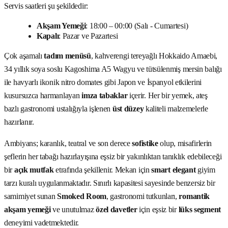
Servis saatleri şu şekildedir:
Akşam Yemeği
: 18:00 – 00:00 (Salı - Cumartesi)
Kapalı
: Pazar ve Pazartesi
Çok aşamalı
tadım menüsü
, kahverengi tereyağlı Hokkaido Amaebi,
34 yıllık soya soslu Kagoshima A5 Wagyu ve tütsülenmiş mersin balığı
ile havyarlı ikonik nitro domates gibi Japon ve İspanyol etkilerini
kusursuzca harmanlayan
imza tabaklar
içerir. Her bir yemek, ateş
bazlı gastronomi ustalığıyla işlenen
üst düzey
kaliteli malzemelerle
hazırlanır.
Ambiyans; karanlık, teatral ve son derece
sofistike
olup, misafirlerin
şeflerin her tabağı hazırlayışına eşsiz bir yakınlıktan tanıklık edebileceği
bir
açık mutfak
etrafında şekillenir. Mekan için
smart elegant
giyim
tarzı kuralı uygulanmaktadır. Sınırlı kapasitesi sayesinde benzersiz bir
samimiyet sunan
Smoked Room
, gastronomi tutkunları,
romantik
akşam yemeği
ve unutulmaz
özel davetler
için eşsiz bir
lüks segment
deneyimi vadetmektedir.