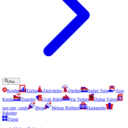
Ara...
Keşfet
Turlar
Aktiviteler
Oteller
Safari Turu
Araç
Kirala
Transfer
Uçak Bileti
Yat Turları
Dubai Vizesi
nav.sim_cards
Blog
Mekan Rehberi
Hastaneler
Paketler
Tümü