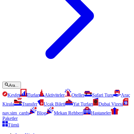
Ara...
Keşfet
Turlar
Aktiviteler
Oteller
Safari Turu
Araç
Kirala
Transfer
Uçak Bileti
Yat Turları
Dubai Vizesi
nav.sim_cards
Blog
Mekan Rehberi
Hastaneler
Paketler
Tümü