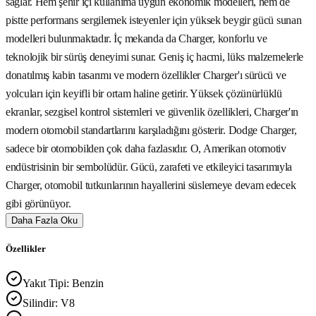
sağlar. Hem şehir içi kullanıma uygun ekonomik modelleri, hem de
pistte performans sergilemek isteyenler için yüksek beygir gücü sunan
modelleri bulunmaktadır. İç mekanda da Charger, konforlu ve
teknolojik bir sürüş deneyimi sunar. Geniş iç hacmi, lüks malzemelerle
donatılmış kabin tasarımı ve modern özellikler Charger'ı sürücü ve
yolcuları için keyifli bir ortam haline getirir. Yüksek çözünürlüklü
ekranlar, sezgisel kontrol sistemleri ve güvenlik özellikleri, Charger'ın
modern otomobil standartlarını karşıladığını gösterir. Dodge Charger,
sadece bir otomobilden çok daha fazlasıdır. O, Amerikan otomotiv
endüstrisinin bir sembolüdür. Gücü, zarafeti ve etkileyici tasarımıyla
Charger, otomobil tutkunlarının hayallerini süslemeye devam edecek
gibi görünüyor.
Daha Fazla Oku
Özellikler
Yakıt Tipi
:
Benzin
Silindir
:
V8