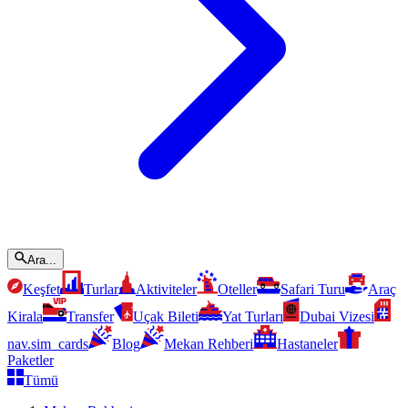
Ara...
Keşfet
Turlar
Aktiviteler
Oteller
Safari Turu
Araç
Kirala
Transfer
Uçak Bileti
Yat Turları
Dubai Vizesi
nav.sim_cards
Blog
Mekan Rehberi
Hastaneler
Paketler
Tümü