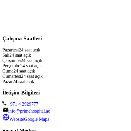
Çalışma Saatleri
Pazartesi
24 saat açık
Salı
24 saat açık
Çarşamba
24 saat açık
Perşembe
24 saat açık
Cuma
24 saat açık
Cumartesi
24 saat açık
Pazar
24 saat açık
İletişim Bilgileri
+971 4 2929777
info@primehospital.ae
Website
Google Maps
Sosyal Medya