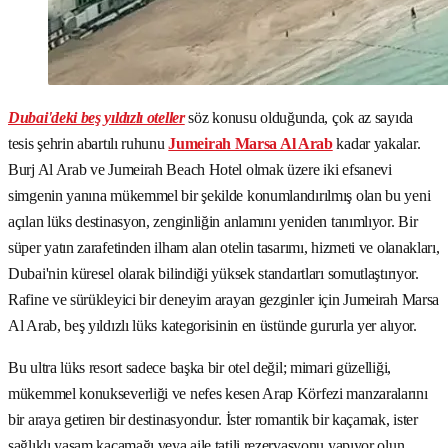
Dubai'deki beş yıldızlı oteller
söz konusu olduğunda, çok az sayıda
tesis şehrin abartılı ruhunu
Jumeirah Marsa Al Arab
kadar yakalar.
Burj Al Arab ve Jumeirah Beach Hotel olmak üzere iki efsanevi
simgenin yanına mükemmel bir şekilde konumlandırılmış olan bu yeni
açılan lüks destinasyon, zenginliğin anlamını yeniden tanımlıyor. Bir
süper yatın zarafetinden ilham alan otelin tasarımı, hizmeti ve olanakları,
Dubai'nin küresel olarak bilindiği yüksek standartları somutlaştırıyor.
Rafine ve sürükleyici bir deneyim arayan gezginler için Jumeirah Marsa
Al Arab, beş yıldızlı lüks kategorisinin en üstünde gururla yer alıyor.
Bu ultra lüks resort sadece başka bir otel değil; mimari güzelliği,
mükemmel konukseverliği ve nefes kesen Arap Körfezi manzaralarını
bir araya getiren bir destinasyondur. İster romantik bir kaçamak, ister
sağlıklı yaşam kaçamağı veya aile tatili rezervasyonu yapıyor olun,