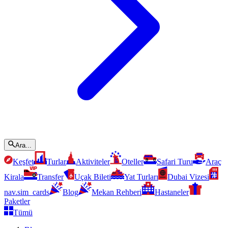
Ara...
Keşfet
Turlar
Aktiviteler
Oteller
Safari Turu
Araç
Kirala
Transfer
Uçak Bileti
Yat Turları
Dubai Vizesi
nav.sim_cards
Blog
Mekan Rehberi
Hastaneler
Paketler
Tümü