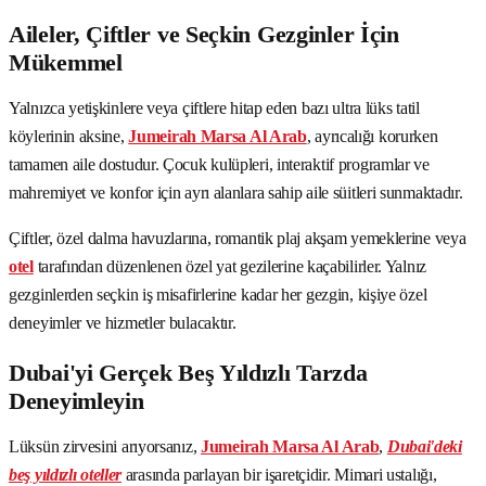
Aileler, Çiftler ve Seçkin Gezginler İçin
Mükemmel
Yalnızca yetişkinlere veya çiftlere hitap eden bazı ultra lüks tatil
köylerinin aksine,
Jumeirah Marsa Al Arab
, ayrıcalığı korurken
tamamen aile dostudur. Çocuk kulüpleri, interaktif programlar ve
mahremiyet ve konfor için ayrı alanlara sahip aile süitleri sunmaktadır.
Çiftler, özel dalma havuzlarına, romantik plaj akşam yemeklerine veya
otel
tarafından düzenlenen özel yat gezilerine kaçabilirler. Yalnız
gezginlerden seçkin iş misafirlerine kadar her gezgin, kişiye özel
deneyimler ve hizmetler bulacaktır.
Dubai'yi Gerçek Beş Yıldızlı Tarzda
Deneyimleyin
Lüksün zirvesini arıyorsanız,
Jumeirah Marsa Al Arab
,
Dubai'deki
beş yıldızlı oteller
arasında parlayan bir işaretçidir. Mimari ustalığı,