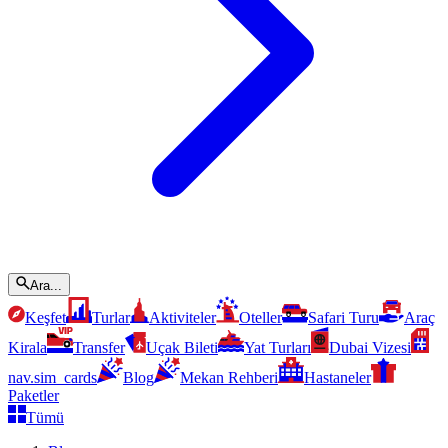
Ara...
Keşfet
Turlar
Aktiviteler
Oteller
Safari Turu
Araç
Kirala
Transfer
Uçak Bileti
Yat Turları
Dubai Vizesi
nav.sim_cards
Blog
Mekan Rehberi
Hastaneler
Paketler
Tümü