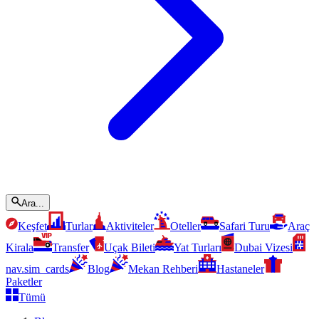
Ara...
Keşfet
Turlar
Aktiviteler
Oteller
Safari Turu
Araç
Kirala
Transfer
Uçak Bileti
Yat Turları
Dubai Vizesi
nav.sim_cards
Blog
Mekan Rehberi
Hastaneler
Paketler
Tümü