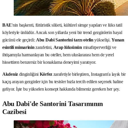
BAE
'nin başkenti, fütüristik silüeti, kültürel simge yapıları ve lüks tatil
köyleriyle ünlüdür. Ancak son yıllarda yeni bir trend gezginlerin hayal
gücünü ele geçirdi:
Abu Dabi Santorini tarzı otelin
yükselişi.
Yunan
esintili mimarinin
zarafetini,
Arap lüksünün
misafirperverliği ve
ihtişamıyla harmanlayan bu oteller, hem uluslararası hem de yerel
hissettiren benzersiz bir konaklama deneyimi yaratıyor.
Akdeniz
dinginliğini
Körfez
zarafetiyle birleştiren, Instagram'a layık bir
kaçış arayan gezginler için bu tesisler hızla tercih edilen seçenek haline
geliyor. İşte bu yükselen konsept hakkında bilmeniz gereken her şey.
Abu Dabi'de Santorini Tasarımının
Cazibesi