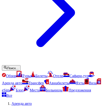
Поиск...
Обзор
Туры
Билеты
Отели
Сафари-тур
Аренда авто
Трансфер
Авиабилеты
Яхты
Виза
eSim
Блог
Места
Больницы
Предложения
Все
Аренда авто